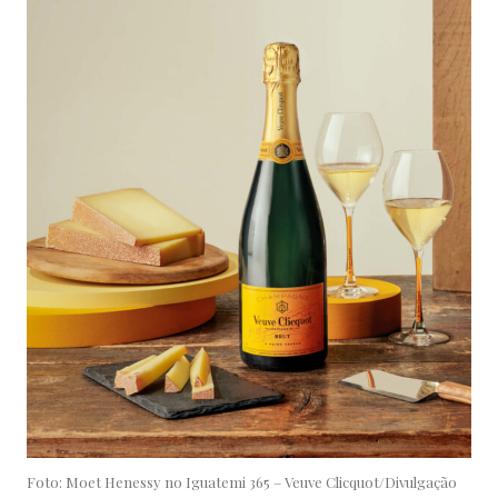
Foto: Moet Henessy no Iguatemi 365 – Veuve Clicquot/Divulgação