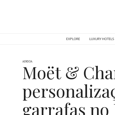
EXPLORE
LUXURY HOTELS
ADEGA
Moët & Cha
personaliza
garrafas no