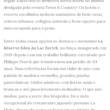
seguir a lista dos 65 melhores novos hotéis do mundo
divulgada pela revista Town & Country? Os hotéis e
resorts escolhidos incluem santuários de bem-estar,
retiros urbanos, refúgios naturais e boas opções para
uma escapada para a praia.
Entre todas essas opções se destaca o novíssimo
La
Réserve Eden Au Lac Zurich
, na Suíça, inaugurado em
2019 depois com um trabalho brilhante executado por
Philippe Starck que transformou um prédio de 111
anos. Suas referências foram um clube de iate com
painéis de madeira vermelha, grandes janelas
panorâmicas, toldos náuticos com listras azuis e
brancas e até pisos levemente inclinados. O que não
mudou, para a sorte dos hóspedes, foi a vista
excepcional do restaurante japonês-peruano La
Muña, decorado como se fosse um escritório do