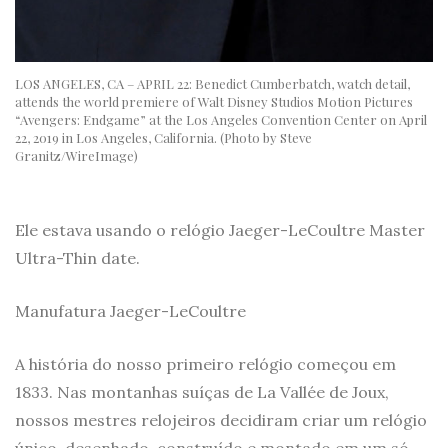
LOS ANGELES, CA – APRIL 22: Benedict Cumberbatch, watch detail,
attends the world premiere of Walt Disney Studios Motion Pictures
“Avengers: Endgame” at the Los Angeles Convention Center on April
22, 2019 in Los Angeles, California. (Photo by Steve
Granitz/WireImage)
Ele estava usando o relógio Jaeger-LeCoultre Master
Ultra-Thin date.
Manufatura Jaeger-LeCoultre
A história do nosso primeiro relógio começou em
1833. Nas montanhas suíças de La Vallée de Joux,
nossos mestres relojeiros decidiram criar um relógio
único, desenhado, construído e montado em um só