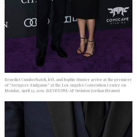
Benedict Cumberbatch, left, and Sophie Hunter arrive at the premiere
of “Avengers: Endgame” at the Los Angeles Convention Center on
Monday, April 22, 2019. (KEYSTONE/AP Invision/Jordan Strauss)