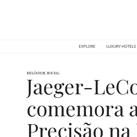
EXPLORE
LUXURY HOTELS
RELÓGIOS
,
SOCIAL
Jaeger-LeCo
comemora a
Precisão na