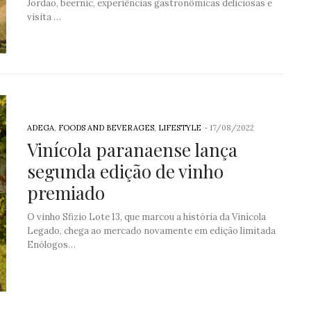
Jordão, beernic, experiências gastronômicas deliciosas e
visita …
ADEGA
,
FOODS AND BEVERAGES
,
LIFESTYLE
-
17/08/2022
Vinícola paranaense lança
segunda edição de vinho
premiado
O vinho Sfizio Lote 13, que marcou a história da Vinícola
Legado, chega ao mercado novamente em edição limitada
Enólogos…