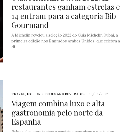
restaurantes ganham estrelas e
14 entram para a categoria Bib
Gourmand
A Michelin revelou a seleção 2022 do Guia Michelin Dubai, a
primeira edição nos Emirados Árabes Unidos, que celebra a
di…
TRAVEL
,
EXPLORE
,
FOODS AND BEVERAGES
-
30/03/2022
Viagem combina luxo e alta
gastronomia pelo norte da
Espanha
Pelos vales, montanhas e cenários costeiros a oeste dos